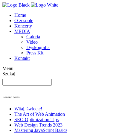
Home
O zespole
Koncerty
MEDIA
Galeria
Video
Dyskografia
Press Kit
Kontakt
Menu
Szukaj
Szukaj
Recent Posts
Witaj, świecie!
The Art
of Web Animation
SEO
Optimization Tips
Web Design
Trends 2023
Mastering
JavaScript Basics