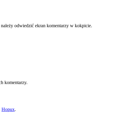
należy odwiedzić ekran komentarzy w kokpicie.
ch komentarzy.
n
Hopux
.